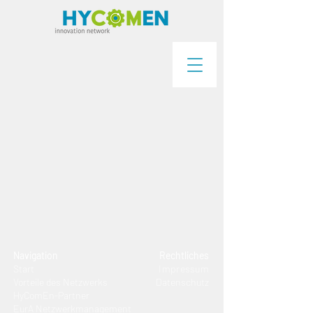
Navigation
Rechtliches
Start
Impressum
Vorteile des Netzwerks
Datenschutz
HyComEn-Partner
EurA Netzwerkmanagement