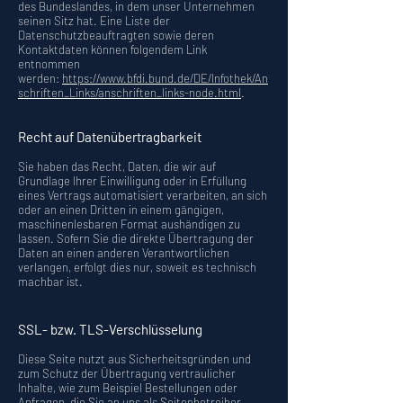
des Bundeslandes, in dem unser Unternehmen
seinen Sitz hat. Eine Liste der
Datenschutzbeauftragten sowie deren
Kontaktdaten können folgendem Link
entnommen
werden:
https://www.bfdi.bund.de/DE/Infothek/An
schriften_Links/anschriften_links-node.html
.
Recht auf Datenübertragbarkeit
Sie haben das Recht, Daten, die wir auf
Grundlage Ihrer Einwilligung oder in Erfüllung
eines Vertrags automatisiert verarbeiten, an sich
oder an einen Dritten in einem gängigen,
maschinenlesbaren Format aushändigen zu
lassen. Sofern Sie die direkte Übertragung der
Daten an einen anderen Verantwortlichen
verlangen, erfolgt dies nur, soweit es technisch
machbar ist.
SSL- bzw. TLS-Verschlüsselung
Diese Seite nutzt aus Sicherheitsgründen und
zum Schutz der Übertragung vertraulicher
Inhalte, wie zum Beispiel Bestellungen oder
Anfragen, die Sie an uns als Seitenbetreiber