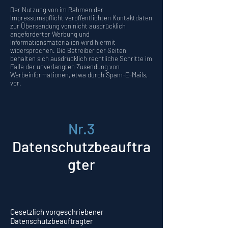
Der Nutzung von im Rahmen der
Impressumspflicht veröffentlichten Kontaktdaten
zur Übersendung von nicht ausdrücklich
angeforderter Werbung und
Informationsmaterialien wird hiermit
widersprochen. Die Betreiber der Seiten
behalten sich ausdrücklich rechtliche Schritte im
Falle der unverlangten Zusendung von
Werbeinformationen, etwa durch Spam-E-Mails,
vor.
Nr.3
Datenschutzbeauftra
gter
Gesetzlich vorgeschriebener
Datenschutzbeauftragter