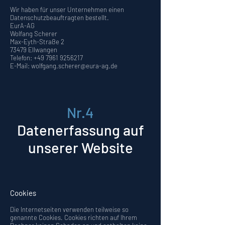
Wir haben für unser Unternehmen einen
Datenschutzbeauftragten bestellt.
EurA-AG
Wolfang Scherer
Max-Eyth-Straße 2
73479 Ellwangen
Telefon:
+49 7961 9256217
E-Mail: wolfgang.scherer@eura-ag.de
Nr.4
Datenerfassung auf
unserer Website
Cookies
Die Internetseiten verwenden teilweise so
genannte Cookies. Cookies richten auf Ihrem