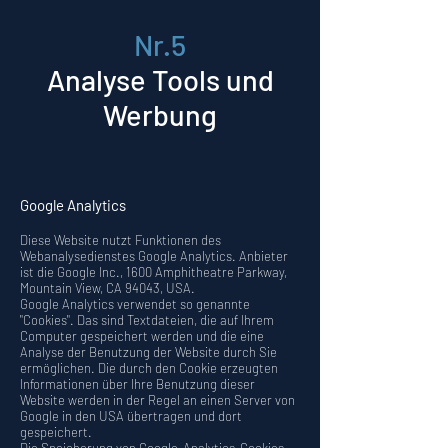
Nr.5
Analyse Tools und
Werbung
Google Analytics
Diese Website nutzt Funktionen des
Webanalysedienstes Google Analytics. Anbieter
ist die Google Inc., 1600 Amphitheatre Parkway,
Mountain View, CA 94043, USA.
Google Analytics verwendet so genannte
"Cookies". Das sind Textdateien, die auf Ihrem
Computer gespeichert werden und die eine
Analyse der Benutzung der Website durch Sie
ermöglichen. Die durch den Cookie erzeugten
Informationen über Ihre Benutzung dieser
Website werden in der Regel an einen Server von
Google in den USA übertragen und dort
gespeichert.