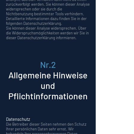
zurückverfolgt werden. Sie können dieser Analyse
widersprechen oder sie durch die
Nichtbenutzung bestimmter Tools verhindern.
Detaillierte Informationen dazu finden Sie in der
folgenden Datenschutzerklärung.
Sie können dieser Analyse widersprechen. Über
die Widerspruchsmöglichkeiten werden wir Sie in
dieser Datenschutzerklärung informieren.
Nr.2
Allgemeine Hinweise
und
Pflichtinformationen
Datenschutz
Die Betreiber dieser Seiten nehmen den Schutz
Ihrer persönlichen Daten sehr ernst. Wir
behandeln Ihre personenbezogenen Daten