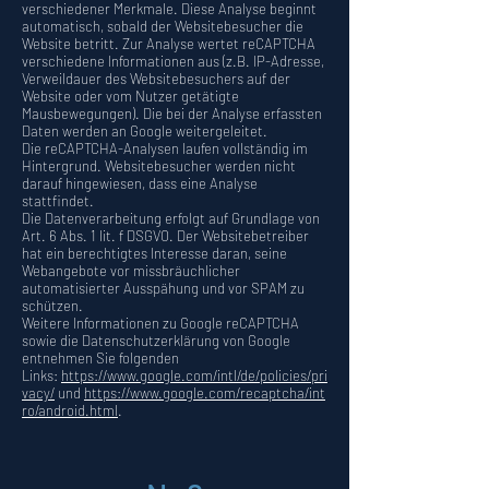
verschiedener Merkmale. Diese Analyse beginnt
automatisch, sobald der Websitebesucher die
Website betritt. Zur Analyse wertet reCAPTCHA
verschiedene Informationen aus (z.B. IP-Adresse,
Verweildauer des Websitebesuchers auf der
Website oder vom Nutzer getätigte
Mausbewegungen). Die bei der Analyse erfassten
Daten werden an Google weitergeleitet.
Die reCAPTCHA-Analysen laufen vollständig im
Hintergrund. Websitebesucher werden nicht
darauf hingewiesen, dass eine Analyse
stattfindet.
Die Datenverarbeitung erfolgt auf Grundlage von
Art. 6 Abs. 1 lit. f DSGVO. Der Websitebetreiber
hat ein berechtigtes Interesse daran, seine
Webangebote vor missbräuchlicher
automatisierter Ausspähung und vor SPAM zu
schützen.
Weitere Informationen zu Google reCAPTCHA
sowie die Datenschutzerklärung von Google
entnehmen Sie folgenden
Links:
https://www.google.com/intl/de/policies/pri
vacy/
und
https://www.google.com/recaptcha/int
ro/android.html
.